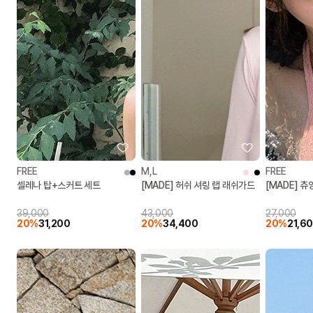
FREE
M,L
FREE
셀레나 탑+스커트 세트
[MADE] 허쉬 셔링 랩 래쉬가드
[MADE] 츄
39,000
43,000
27,000
20%
31,200
20%
34,400
20%
21,6