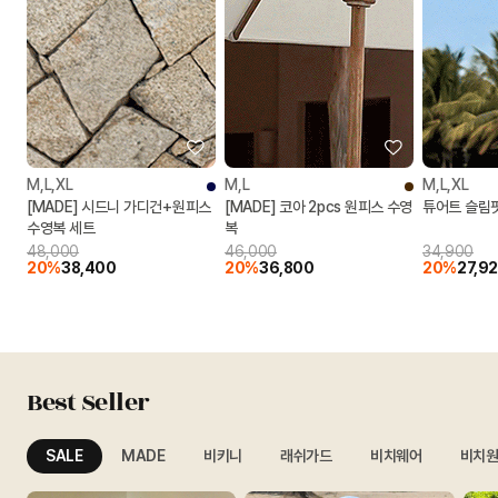
M,L,XL
M,L
M,L,XL
[MADE] 시드니 가디건+원피스
[MADE] 코아 2pcs 원피스 수영
튜어트 슬림
수영복 세트
복
48,000
46,000
34,900
20%
38,400
20%
36,800
20%
27,9
Best Seller
SALE
MADE
비키니
래쉬가드
비치웨어
비치