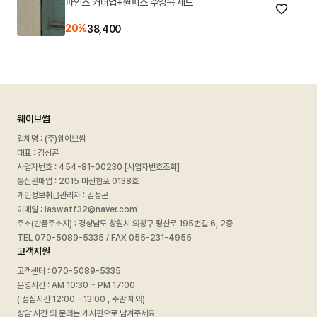
파인즈 커버업+원피스 수영복 세트
20%
38,400
웨이브썸
업체명 : (주)웨이브썸
대표 : 김성곤
사업자번호 :
454-81-00230 [사업자번호조회]
통신판매업 : 2015 마산합포 0138호
개인정보취급관리자 : 김성곤
이메일 : laswatf32@naver.com
주소(반품주소지) : 경상남도 창원시 의창구 평산로 195번길 6, 2층
TEL 070-5089-5335 / FAX 055-231-4955
고객지원
고객센터 : 070-5089-5335
운영시간 : AM 10:30 ~ PM 17:00
( 점심시간 12:00 - 13:00 , 주말 제외)
상담 시간 외 문의는 게시판으로 남겨주세요