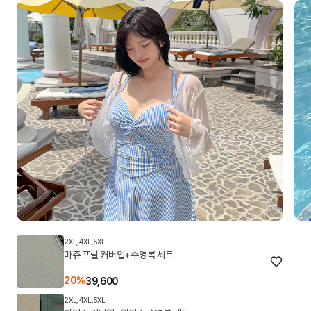
2XL,4XL,5XL
마쥬 프릴 커버업+수영복 세트
20%
39,600
2XL,4XL,5XL