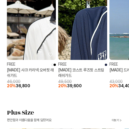
FREE
FREE
FREE
[MADE] 샤크 카라넥 오버핏 래
[MADE] 코스트 루즈핏 스트링
[MADE] 
쉬가드
래쉬가드
46,000
49,500
43,000
20%
36,800
20%
39,600
20%
34,4
Plus Size
편안함과 아름다움을 함께 담았어요
더보기