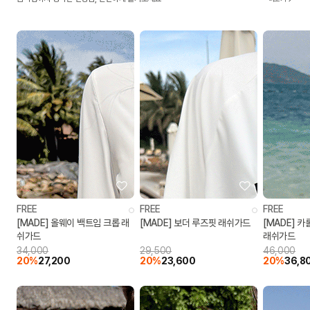
FREE
FREE
FREE
[MADE] 올웨이 백트임 크롭 래
[MADE] 보더 루즈핏 래쉬가드
[MADE] 
쉬가드
래쉬가드
34,000
29,500
46,000
20%
27,200
20%
23,600
20%
36,8