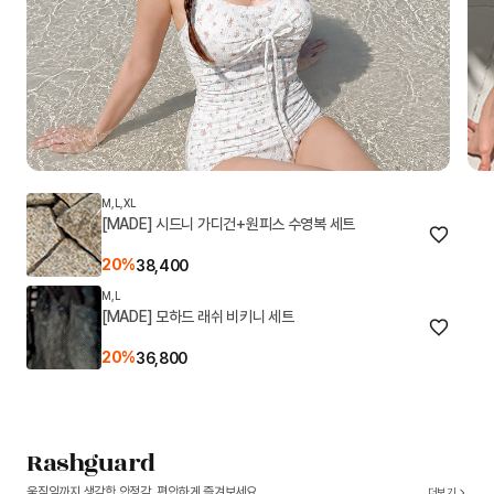
M,L,XL
[MADE] 시드니 가디건+원피스 수영복 세트
20%
38,400
M,L
[MADE] 모하드 래쉬 비키니 세트
20%
36,800
Rashguard
움직임까지 생각한 안정감, 편안하게 즐겨보세요
더보기