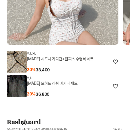
M,L,XL
[MADE] 시드니 가디건+원피스 수영복 세트
20%
38,400
M,L
[MADE] 모하드 래쉬 비키니 세트
20%
36,800
Rashguard
움직임까지 생각한 안정감, 편안하게 즐겨보세요
더보기