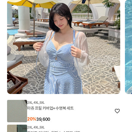
2XL,4XL,5XL
마쥬 프릴 커버업+수영복 세트
20%
39,600
2XL,4XL,5XL