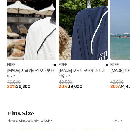
FREE
FREE
FREE
[MADE] 샤크 카라넥 오버핏 래
[MADE] 코스트 루즈핏 스트링
[MADE] 
쉬가드
래쉬가드
46,000
49,500
43,000
20%
36,800
20%
39,600
20%
34,4
Plus Size
편안함과 아름다움을 함께 담았어요
더보기