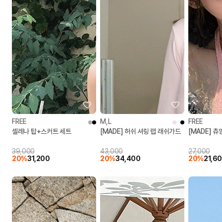
FREE
M,L
FREE
셀레나 탑+스커트 세트
[MADE] 허쉬 셔링 랩 래쉬가드
[MADE] 츄
39,000
43,000
27,000
20%
31,200
20%
34,400
20%
21,6