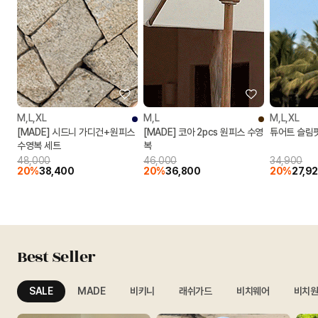
M,L,XL
M,L
M,L,XL
[MADE] 시드니 가디건+원피스
[MADE] 코아 2pcs 원피스 수영
튜어트 슬림
수영복 세트
복
48,000
46,000
34,900
20%
38,400
20%
36,800
20%
27,9
Best Seller
SALE
MADE
비키니
래쉬가드
비치웨어
비치