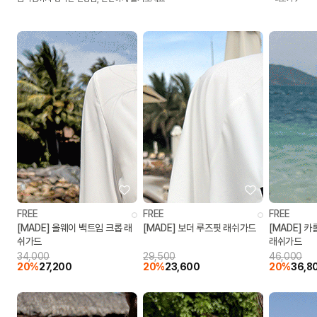
FREE
FREE
FREE
[MADE] 올웨이 백트임 크롭 래
[MADE] 보더 루즈핏 래쉬가드
[MADE] 
쉬가드
래쉬가드
34,000
29,500
46,000
20%
27,200
20%
23,600
20%
36,8