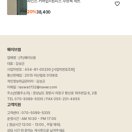
파인즈 커버업+원피스 수영복 세트
20%
38,400
웨이브썸
업체명 : (주)웨이브썸
대표 : 김성곤
사업자번호 :
454-81-00230 [사업자번호조회]
통신판매업 : 2015 마산합포 0138호
개인정보취급관리자 : 김성곤
이메일 : laswatf32@naver.com
주소(반품주소지) : 경상남도 창원시 의창구 평산로 195번길 6, 2층
TEL 070-5089-5335 / FAX 055-231-4955
고객지원
고객센터 : 070-5089-5335
운영시간 : AM 10:30 ~ PM 17:00
( 점심시간 12:00 - 13:00 , 주말 제외)
상담 시간 외 문의는 게시판으로 남겨주세요