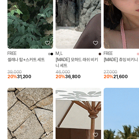
FREE
M,L
FREE
셀레나 탑+스커트 세트
[MADE] 모하드 래쉬 비키
[MADE] 츄잉 비키니
니 세트
39,000
46,000
27,000
20%
31,200
20%
36,800
20%
21,600