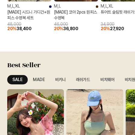
M,L,XL
M,L
M,L,XL
[MADE] 시드니 가디건+원
[MADE] 코아 2pcs 원피스
튜어트 슬림핏 래쉬가
피스 수영복 세트
수영복
48,000
46,000
34,900
20%
38,400
20%
36,800
20%
27,920
Best Seller
SALE
MADE
비키니
래쉬가드
비치웨어
비치