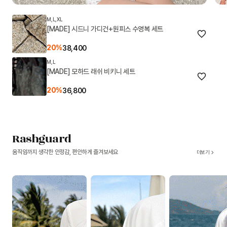
M,L,XL
[MADE] 시드니 가디건+원피스 수영복 세트
20%
38,400
M,L
[MADE] 모하드 래쉬 비키니 세트
20%
36,800
Rashguard
움직임까지 생각한 안정감, 편안하게 즐겨보세요
더보기