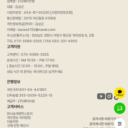
업체명 : (주)웨이브썸
대표 : 김성곤
사업자번호 :
454-81-00230 [사업자번호조회]
통신판매업 : 2015 마산합포 0138호
개인정보취급관리자 : 김성곤
이메일 : laswatf32@naver.com
주소(반품주소지) : 경상남도 창원시 의창구 평산로 195번길 6, 2층
TEL 070-5089-5335 / FAX 055-231-4955
고객지원
고객센터 : 070-5089-5335
운영시간 : AM 10:30 ~ PM 17:00
( 점심시간 12:00 - 13:00 , 주말 제외)
상담 시간 외 문의는 게시판으로 남겨주세요
은행정보
국민 651401-04-441831
단위농협 355-0039-5225-13
예금주 : (주)웨이브썸
고객서비스
회사소개
제작스토리
개인정보 처리방침
공지사항 바로가기
이용약관
문의게시판 바로가기
구매 안전 확인서