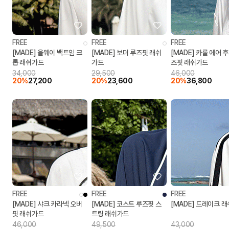
FREE
FREE
FREE
[MADE] 올웨이 백트임 크
[MADE] 보더 루즈핏 래쉬
[MADE] 카롤 에어 
롭 래쉬가드
가드
즈핏 래쉬가드
34,000
29,500
46,000
20%
27,200
20%
23,600
20%
36,800
FREE
FREE
FREE
[MADE] 샤크 카라넥 오버
[MADE] 코스트 루즈핏 스
[MADE] 드레이크 
핏 래쉬가드
트링 래쉬가드
46,000
49,500
43,000