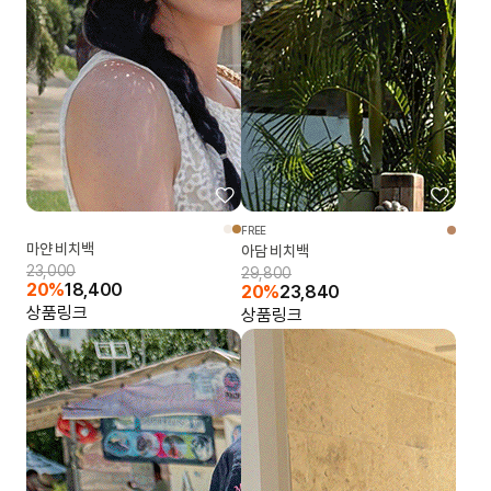
FREE
마얀 비치백
아담 비치백
23,000
29,800
20%
18,400
20%
23,840
상품링크
상품링크