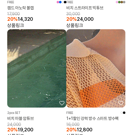
FREE
FREE
캠드 아노락 볼캡
비치 스트라이프 빅튜브
17,900
30,000
20%
14,320
20%
24,000
상품링크
상품링크
2pcs SET
FREE
비치 마블 암튜브
1+1할인 강력 방수 스마트 방수팩
24,000
16,000
20%
19,200
20%
12,800