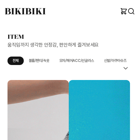
ITEM
움직임까지 생각한 안정감, 편안하게 즐겨보세요
전체
볼륨/팬티/속옷
모자/헤어ACC/선글라스
신발/아쿠아슈즈
가