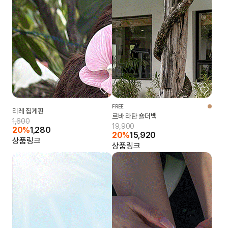
FREE
리레 집게핀
르바 라탄 숄더백
1,600
19,900
20%
1,280
20%
15,920
상품링크
상품링크