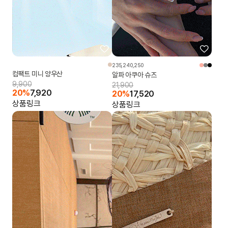
235,240,250
컴팩트 미니 양우산
알파 아쿠아 슈즈
9,900
21,900
20%
7,920
20%
17,520
상품링크
상품링크