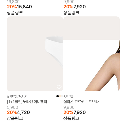
19,800
9,900
20%
15,840
20%
7,920
상품링크
상품링크
삼각타입 / M,L,XL
A,B,C컵
[1+1할인]노라인 이너팬티
실리콘 코르셋 누드브라
5,900
9,900
20%
4,720
20%
7,920
상품링크
상품링크