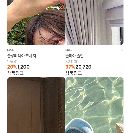
FREE
FREE
플루메리아 코사지
줄리아 슬립
1,500
32,900
20%
1,200
37%
20,720
상품링크
상품링크