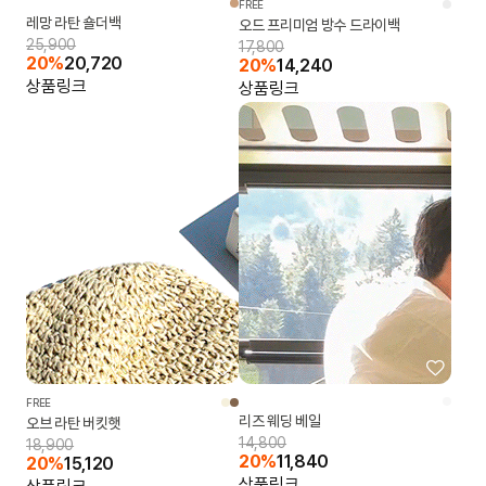
FREE
레망 라탄 숄더백
오드 프리미엄 방수 드라이백
25,900
17,800
20%
20,720
20%
14,240
상품링크
상품링크
FREE
리즈 웨딩 베일
오브 라탄 버킷햇
14,800
18,900
20%
11,840
20%
15,120
상품링크