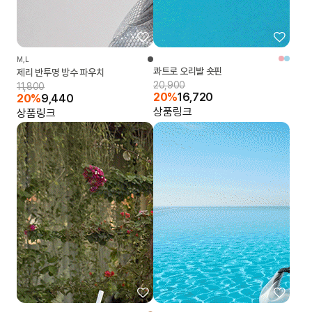
M,L
콰트로 오리발 숏핀
제리 반투명 방수 파우치
20,900
11,800
20%
16,720
20%
9,440
상품링크
상품링크