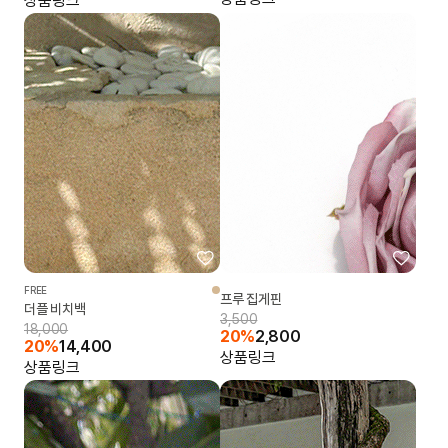
상품링크
FREE
프루 집게핀
더플 비치백
3,500
18,000
20%
2,800
20%
14,400
상품링크
상품링크