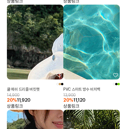
상품링크
상품링크
쿨 메쉬 드리즐 버킷햇
PVC 스마트 방수 비치백
14,900
13,900
20%
11,920
20%
11,120
상품링크
상품링크