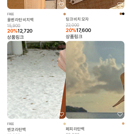
FREE
팅크 비치 모자
올벤 라탄 비치백
22,000
15,900
20%
17,600
20%
12,720
상품링크
상품링크
FREE
페피 라탄백
벤코 라탄백