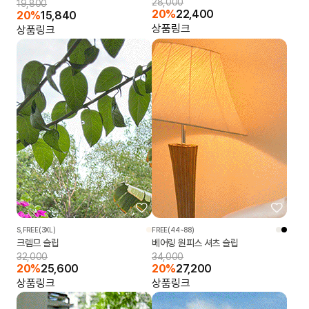
28,000
19,800
20%
22,400
20%
15,840
상품링크
상품링크
S,FREE(3XL)
FREE(44~88)
크렘므 슬립
베어링 원피스 셔츠 슬립
32,000
34,000
20%
25,600
20%
27,200
상품링크
상품링크