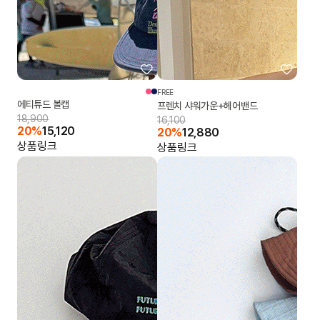
FREE
에티튜드 볼캡
프렌치 샤워가운+헤어밴드
18,900
16,100
20%
15,120
20%
12,880
상품링크
상품링크