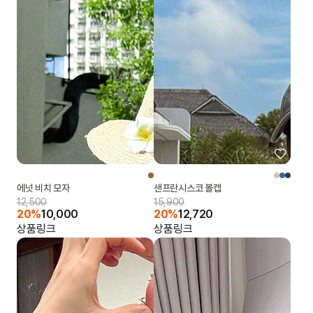
에넛 비치 모자
샌프란시스코 볼캡
12,500
15,900
20%
10,000
20%
12,720
상품링크
상품링크