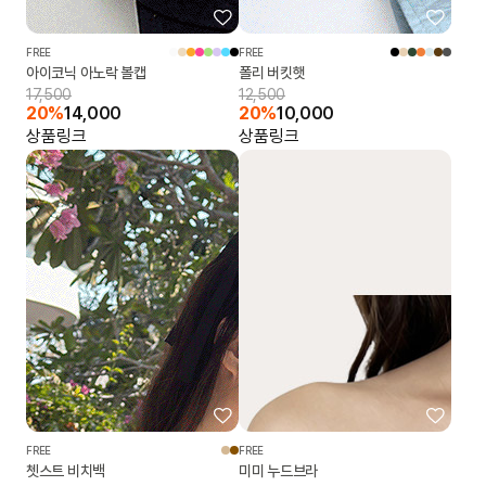
FREE
FREE
아이코닉 아노락 볼캡
폴리 버킷햇
17,500
12,500
20%
14,000
20%
10,000
상품링크
상품링크
FREE
FREE
쳇스트 비치백
미미 누드브라