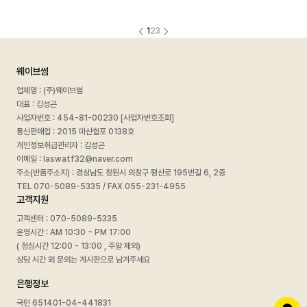
1
2
3
웨이브썸
업체명 : (주)웨이브썸
대표 : 김성곤
사업자번호 :
454-81-00230 [사업자번호조회]
통신판매업 : 2015 마산합포 0138호
개인정보취급관리자 : 김성곤
이메일 : laswatf32@naver.com
주소(반품주소지) : 경상남도 창원시 의창구 평산로 195번길 6, 2층
TEL 070-5089-5335 / FAX 055-231-4955
고객지원
고객센터 : 070-5089-5335
운영시간 : AM 10:30 ~ PM 17:00
( 점심시간 12:00 - 13:00 , 주말 제외)
상담 시간 외 문의는 게시판으로 남겨주세요
은행정보
국민 651401-04-441831