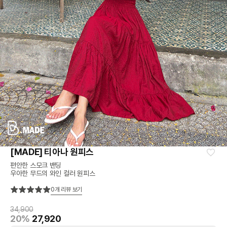
[MADE] 티아나 원피스
편안한 스모크 밴딩
우아한 무드의 와인 컬러 원피스
0
개 리뷰 보기
34,900
20%
27,920