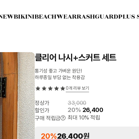
NEW
BIKINI
BEACHWEAR
RASHGUARD
PLUS 
클리어 나시+스커트 세트
통기성 좋고 가벼운 원단!
하루종일 부담 없는 착용감
0
개 리뷰 보기
정상가
33,000
20%
26,400
할인가
최대 10% 적립
구매 적립금
20%
26,400
원