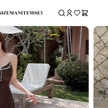
SIZE
MAN
ITEM
SET
30%
SALE
DELIVERY