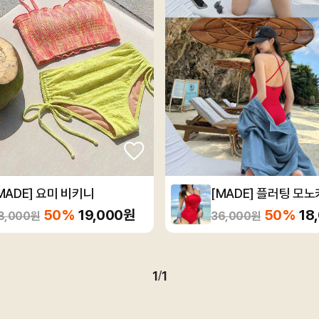
MADE] 요미 비키니
[MADE] 플러팅 모
50%
19,000원
50%
18
8,000원
36,000원
1
1
/