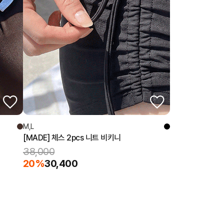
M,L
[MADE] 체스 2pcs 니트 비키니
38,000
20%
30,400