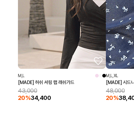
M,L
M,L,XL
[MADE] 허쉬 셔링 랩 래쉬가드
[MADE] 시
43,000
48,000
20%
34,400
20%
38,4