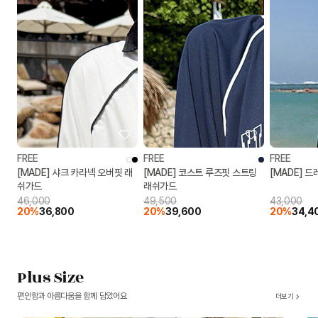
FREE
FREE
FREE
[MADE] 샤크 카라넥 오버핏 래
[MADE] 코스트 루즈핏 스트링
[MADE] 
쉬가드
래쉬가드
46,000
49,500
43,000
20%
36,800
20%
39,600
20%
34,4
Plus Size
편안함과 아름다움을 함께 담았어요
더보기