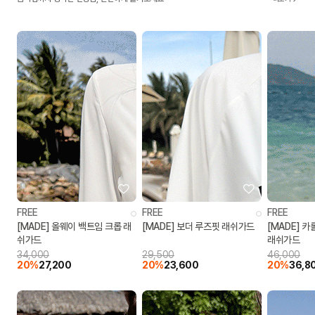
FREE
FREE
FREE
[MADE] 올웨이 백트임 크롭 래
[MADE] 보더 루즈핏 래쉬가드
[MADE] 
쉬가드
래쉬가드
34,000
29,500
46,000
20%
27,200
20%
23,600
20%
36,8