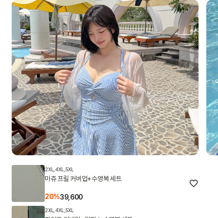
2XL,4XL,5XL
마쥬 프릴 커버업+수영복 세트
20%
39,600
2XL,4XL,5XL