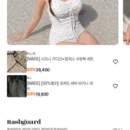
M,L,XL
[MADE] 시드니 가디건+원피스 수영복 세트
20%
38,400
M,L
[MADE] [50%할인] 모하드 래쉬 비키니 세
트
50%
19,800
Rashguard
움직임까지 생각한 안정감, 편안하게 즐겨보세요
더보기