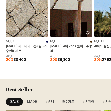
M,L,XL
M,L
M,L,XL
[MADE] 시드니 가디건+원피스
[MADE] 코아 2pcs 원피스 수영
튜어트 슬림
수영복 세트
복
48,000
46,000
34,900
20%
38,400
20%
36,800
20%
27,9
Best Seller
SALE
MADE
비키니
래쉬가드
비치웨어
비치