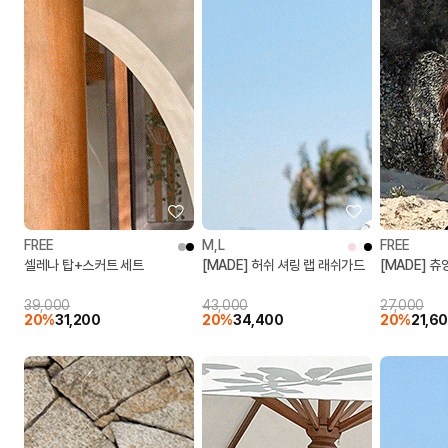
FREE
M,L
FREE
셀레나 탑+스커트 세트
[MADE] 허쉬 셔링 랩 래쉬가드
[MADE] 츄
39,000
43,000
27,000
20%
31,200
20%
34,400
20%
21,6